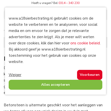
Heeft u vragen? Bel
0314 – 343 230
0
www.a18sierbestrating.nl gebruikt cookies om de
website te verbeteren en te analyseren, voor social
media en om ervoor te zorgen dat je relevante
Terug naar
Tuintegels
Home
/
Tuintegels
/
Betontegels
advertenties te zien krijgt. Als je meer wilt weten
Tuintegels
over deze cookies, klik dan hier voor
ons cookie beleid
.
Bij akkoord geef je www.a18sierbestrating.nl
toestemming voor het gebruik van cookies op onze
Betontegels
website.
De betontegels van A18 Sierbestrating zijn in alle soorten,
kleuren en maten verkrijgbaar. Ze staan voor een strak,
Weiger
Voorkeuren
simpel en tijdloos design. Onze tegels zijn van de diverse
Alles accepteren
grote merken zoals Redsun, MBI, en Excluton, gemaakt uit
een duurzame productie en zijn van hoge kwaliteit.
Betonsteen is uitermate geschikt voor het aanleggen van