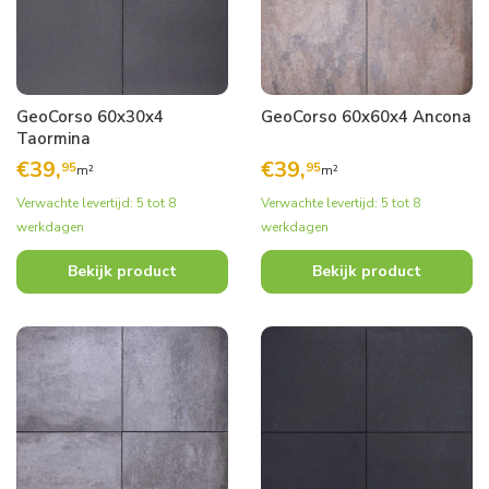
GeoCorso 60x30x4
GeoCorso 60x60x4 Ancona
Taormina
€
39,
€
39,
95
95
m²
m²
Verwachte levertijd: 5 tot 8
Verwachte levertijd: 5 tot 8
werkdagen
werkdagen
Bekijk product
Bekijk product