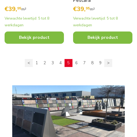
Pescara
€
39,
€
39,
95
95
m²
m²
Verwachte levertijd: 5 tot 8
Verwachte levertijd: 5 tot 8
werkdagen
werkdagen
Bekijk product
Bekijk product
<
1
2
3
4
5
6
7
8
9
>