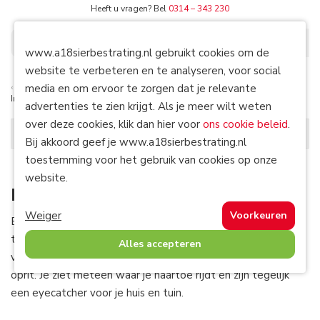
Heeft u vragen? Bel
0314 – 343 230
0
www.a18sierbestrating.nl gebruikt cookies om de
website te verbeteren en te analyseren, voor social
media en om ervoor te zorgen dat je relevante
Terug naar
Tuinverlichting
Home
/
Tuinverlichting
/
In-Lite Staande lampen
advertenties te zien krijgt. Als je meer wilt weten
over deze cookies, klik dan hier voor
ons cookie beleid
.
Tuinverlichting
Bij akkoord geef je www.a18sierbestrating.nl
toestemming voor het gebruik van cookies op onze
website.
In-Lite Staande lampen
Weiger
Voorkeuren
Een staande buitenlamp is heel mooi te plaatsen langs je
tuinpad, terras en in borders. En met het gerichte strijklicht
Alles accepteren
van staande buitenlampen zijn ze ideaal te plaatsen langs je
oprit. Je ziet meteen waar je naartoe rijdt en zijn tegelijk
een eyecatcher voor je huis en tuin.