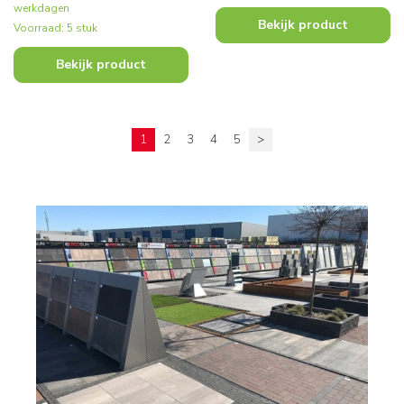
werkdagen
Bekijk product
Voorraad: 5 stuk
Bekijk product
1
2
3
4
5
>