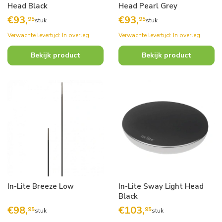
Head Black
Head Pearl Grey
€
93,
€
93,
95
95
stuk
stuk
Verwachte levertijd: In overleg
Verwachte levertijd: In overleg
Bekijk product
Bekijk product
In-Lite Breeze Low
In-Lite Sway Light Head
Black
€
98,
€
103,
95
95
stuk
stuk