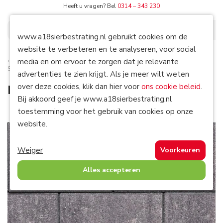
Heeft u vragen? Bel
0314 – 343 230
0
www.a18sierbestrating.nl gebruikt cookies om de
website te verbeteren en te analyseren, voor social
media en om ervoor te zorgen dat je relevante
Terug naar
Strakke bestrating
Home
/
Bestrating
/
Strakke bestrating
/
Pavage 30x60x6 cm Seine
advertenties te zien krijgt. Als je meer wilt weten
over deze cookies, klik dan hier voor
ons cookie beleid
.
Pavage 30x60x6 cm Seine
Bij akkoord geef je www.a18sierbestrating.nl
toestemming voor het gebruik van cookies op onze
website.
Weiger
Voorkeuren
Alles accepteren